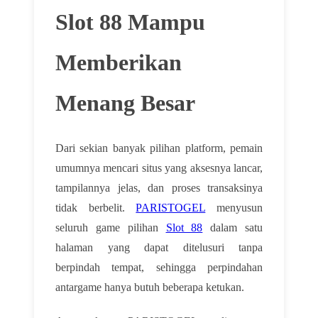
Slot 88 Mampu
Memberikan
Menang Besar
Dari sekian banyak pilihan platform, pemain
umumnya mencari situs yang aksesnya lancar,
tampilannya jelas, dan proses transaksinya
tidak berbelit.
PARISTOGEL
menyusun
seluruh game pilihan
Slot 88
dalam satu
halaman yang dapat ditelusuri tanpa
berpindah tempat, sehingga perpindahan
antargame hanya butuh beberapa ketukan.