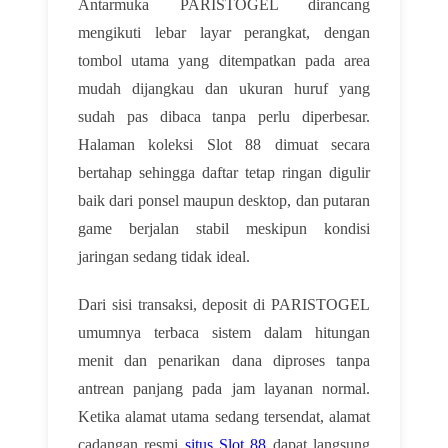
Antarmuka PARISTOGEL dirancang
mengikuti lebar layar perangkat, dengan
tombol utama yang ditempatkan pada area
mudah dijangkau dan ukuran huruf yang
sudah pas dibaca tanpa perlu diperbesar.
Halaman koleksi Slot 88 dimuat secara
bertahap sehingga daftar tetap ringan digulir
baik dari ponsel maupun desktop, dan putaran
game berjalan stabil meskipun kondisi
jaringan sedang tidak ideal.
Dari sisi transaksi, deposit di PARISTOGEL
umumnya terbaca sistem dalam hitungan
menit dan penarikan dana diproses tanpa
antrean panjang pada jam layanan normal.
Ketika alamat utama sedang tersendat, alamat
cadangan resmi
situs Slot 88
dapat langsung