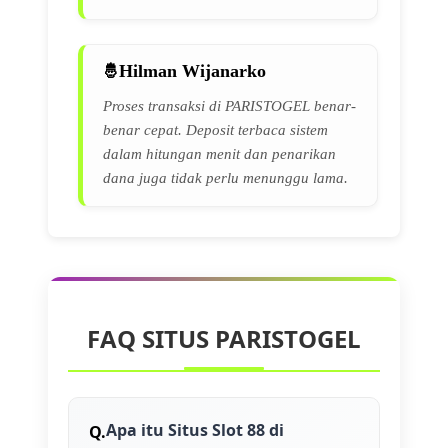
Hilman Wijanarko
Proses transaksi di PARISTOGEL benar-
benar cepat. Deposit terbaca sistem
dalam hitungan menit dan penarikan
dana juga tidak perlu menunggu lama.
FAQ SITUS PARISTOGEL
Apa itu Situs Slot 88 di