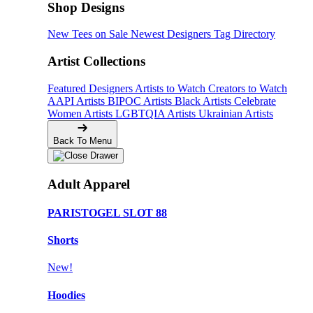
Shop Designs
New Tees on Sale
Newest Designers
Tag Directory
Artist Collections
Featured Designers
Artists to Watch
Creators to Watch
AAPI Artists
BIPOC Artists
Black Artists
Celebrate
Women Artists
LGBTQIA Artists
Ukrainian Artists
Back To Menu
Adult Apparel
PARISTOGEL SLOT 88
Shorts
New!
Hoodies